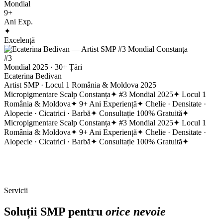
Mondial
9+
Ani Exp.
✦
Excelență
#3
Mondial
2025 · 30+ Țări
Ecaterina Bedivan
Artist SMP · Locul 1 România & Moldova 2025
Micropigmentare Scalp Constanța
✦
#3 Mondial 2025
✦
Locul 1
România & Moldova
✦
9+ Ani Experiență
✦
Chelie · Densitate ·
Alopecie · Cicatrici · Barbă
✦
Consultație 100% Gratuită
✦
Micropigmentare Scalp Constanța
✦
#3 Mondial 2025
✦
Locul 1
România & Moldova
✦
9+ Ani Experiență
✦
Chelie · Densitate ·
Alopecie · Cicatrici · Barbă
✦
Consultație 100% Gratuită
✦
Servicii
Soluții SMP pentru
orice nevoie