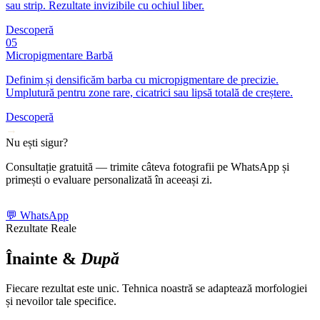
sau strip. Rezultate invizibile cu ochiul liber.
Descoperă
05
Micropigmentare Barbă
Definim și densificăm barba cu micropigmentare de precizie.
Umplutură pentru zone rare, cicatrici sau lipsă totală de creștere.
Descoperă
→
Nu ești sigur?
Consultație gratuită — trimite câteva fotografii pe WhatsApp și
primești o evaluare personalizată în aceeași zi.
💬 WhatsApp
Rezultate Reale
Înainte &
După
Fiecare rezultat este unic. Tehnica noastră se adaptează morfologiei
și nevoilor tale specifice.