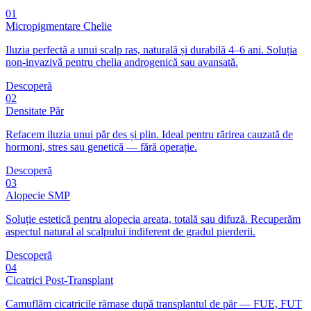
01
Micropigmentare Chelie
Iluzia perfectă a unui scalp ras, naturală și durabilă 4–6 ani. Soluția
non-invazivă pentru chelia androgenică sau avansată.
Descoperă
02
Densitate Păr
Refacem iluzia unui păr des și plin. Ideal pentru rărirea cauzată de
hormoni, stres sau genetică — fără operație.
Descoperă
03
Alopecie SMP
Soluție estetică pentru alopecia areata, totală sau difuză. Recuperăm
aspectul natural al scalpului indiferent de gradul pierderii.
Descoperă
04
Cicatrici Post-Transplant
Camuflăm cicatricile rămase după transplantul de păr — FUE, FUT