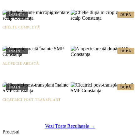
ÎNAINTE
DUPĂ
CHELIE COMPLETĂ
Rezultat după 2 ședințe
ÎNAINTE
DUPĂ
ALOPECIE AREATĂ
Pete camuflate complet
ÎNAINTE
DUPĂ
CICATRICI POST-TRANSPLANT
Cicatrici FUE invizibile
Vezi Toate Rezultatele →
Procesul