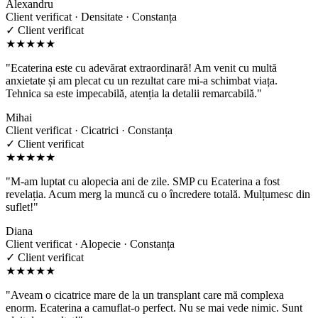
Alexandru
Client verificat · Densitate · Constanța
✓ Client verificat
★★★★★
"Ecaterina este cu adevărat extraordinară! Am venit cu multă
anxietate și am plecat cu un rezultat care mi-a schimbat viața.
Tehnica sa este impecabilă, atenția la detalii remarcabilă."
Mihai
Client verificat · Cicatrici · Constanța
✓ Client verificat
★★★★★
"M-am luptat cu alopecia ani de zile. SMP cu Ecaterina a fost
revelația. Acum merg la muncă cu o încredere totală. Mulțumesc din
suflet!"
Diana
Client verificat · Alopecie · Constanța
✓ Client verificat
★★★★★
"Aveam o cicatrice mare de la un transplant care mă complexa
enorm. Ecaterina a camuflat-o perfect. Nu se mai vede nimic. Sunt