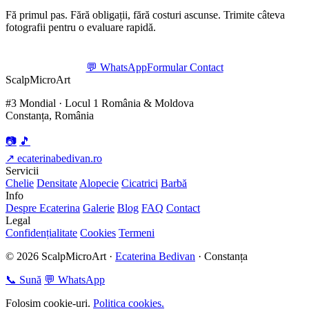
Fă primul pas. Fără obligații, fără costuri ascunse. Trimite câteva
fotografii pentru o evaluare rapidă.
💬 WhatsApp
Formular Contact
Scalp
Micro
Art
#3 Mondial · Locul 1 România & Moldova
Constanța, România
📷
🎵
↗ ecaterinabedivan.ro
Servicii
Chelie
Densitate
Alopecie
Cicatrici
Barbă
Info
Despre Ecaterina
Galerie
Blog
FAQ
Contact
Legal
Confidențialitate
Cookies
Termeni
© 2026 ScalpMicroArt ·
Ecaterina Bedivan
· Constanța
📞 Sună
💬 WhatsApp
Folosim cookie-uri.
Politica cookies.