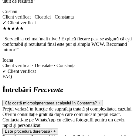
uluit de rezultat!"
Cristian
Client verificat · Cicatrici · Constanța
✓ Client verificat
★★★★★
"Servicii la cel mai înalt nivel! Explică fiecare pas, se asigură că ești
confortabil și rezultatul final este pur și simplu WOW. Recomand
tuturor!"
Ioana
Client verificat · Densitate · Constanța
✓ Client verificat
FAQ
Întrebări
Frecvente
Cât costă micropigmentarea scalpului în Constanța?
+
Prețul variază în funcție de suprafața tratată și complexitatea cazului.
Oferim consultație gratuită după care comunicăm prețul exact.
Contactați-ne pe WhatsApp cu câteva fotografii pentru un deviz
rapid și personalizat.
Este procedura dureroasă?
+