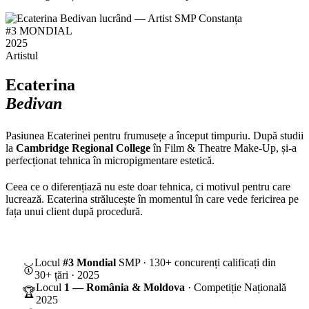
#3
MONDIAL
2025
Artistul
Ecaterina
Bedivan
Pasiunea Ecaterinei pentru frumusețe a început timpuriu. După studii
la
Cambridge Regional College
în Film & Theatre Make-Up, și-a
perfecționat tehnica în micropigmentare estetică.
Ceea ce o diferențiază nu este doar tehnica, ci motivul pentru care
lucrează. Ecaterina strălucește în momentul în care vede fericirea pe
fața unui client după procedură.
Locul
#3 Mondial
SMP · 130+ concurenți calificați din
🥇
30+ țări · 2025
Locul
1 — România & Moldova
· Competiție Națională
🏆
2025