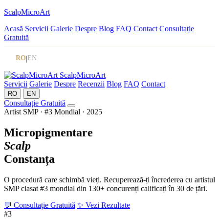
ScalpMicroArt
Acasă
Servicii
Galerie
Despre
Blog
FAQ
Contact
Consultație
Gratuită
RO
|
EN
Scalp
Micro
Art
Servicii
Galerie
Despre
Recenzii
Blog
FAQ
Contact
RO
EN
Consultație Gratuită
Artist SMP · #3 Mondial · 2025
Micropigmentare
Scalp
Constanța
O procedură care schimbă vieți. Recuperează-ți încrederea cu artistul
SMP clasat #3 mondial din 130+ concurenți calificați în 30 de țări.
💬 Consultație Gratuită
✨ Vezi Rezultate
#3