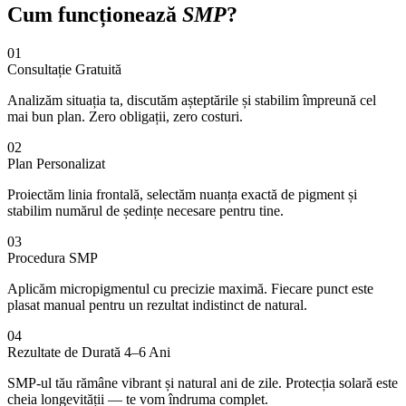
Cum funcționează
SMP
?
01
Consultație Gratuită
Analizăm situația ta, discutăm așteptările și stabilim împreună cel
mai bun plan. Zero obligații, zero costuri.
02
Plan Personalizat
Proiectăm linia frontală, selectăm nuanța exactă de pigment și
stabilim numărul de ședințe necesare pentru tine.
03
Procedura SMP
Aplicăm micropigmentul cu precizie maximă. Fiecare punct este
plasat manual pentru un rezultat indistinct de natural.
04
Rezultate de Durată 4–6 Ani
SMP-ul tău rămâne vibrant și natural ani de zile. Protecția solară este
cheia longevității — te vom îndruma complet.