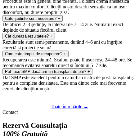
Procedura este în general bine tolerată. Folosim cremă anestezică
pentru maxim confort. Clienții noștri descriu senzația ca un ușor
disconfort, nu durere propriu-zisă.
Câte ședințe sunt necesare?
+
De obicei 2–3 ședințe, la interval de 7–14 zile. Numărul exact
depinde de situația fiecărui client.
Cât durează rezultatele?
+
Rezultatele sunt semi-permanente, durând 4–6 ani cu îngrijire
corectă și protecție solară.
Care este timpul de recuperare?
+
Recuperarea este minimă. Scalpul poate fi ușor roșu 24–48 ore. Se
recomandă evitarea soarelui direct și înotului 5–7 zile.
Pot face SMP dacă am un transplant de păr?
+
Da! SMP este excelent pentru a camufla cicatricile post-transplant și
pentru a completa densitatea. Este una dintre cele mai frecvente
cereri ale clienților noștri.
Toate întrebările →
Contact
Rezervă Consultația
100% Gratuită